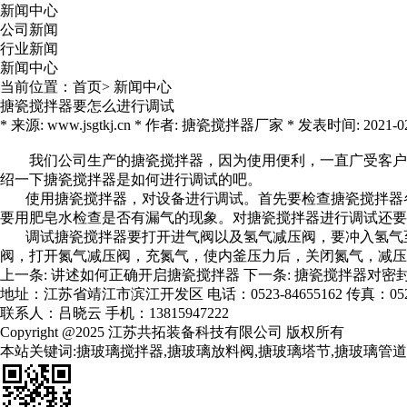
新闻中心
公司新闻
行业新闻
新闻中心
当前位置：
首页
>
新闻中心
搪瓷搅拌器要怎么进行调试
* 来源: www.jsgtkj.cn * 作者: 搪瓷搅拌器厂家 * 发表时间: 2021-02-2
我们公司生产的
搪瓷搅拌器
，因为使用便利，一直广受客户
绍一下搪瓷搅拌器是如何进行调试的吧。
使用搪瓷搅拌器，对设备进行调试。首先要检查搪瓷搅拌器各
要用肥皂水检查是否有漏气的现象。对搪瓷搅拌器进行调试还要
调试搪瓷搅拌器要打开进气阀以及氢气减压阀，要冲入氢气至
阀，打开氮气减压阀，充氮气，使内釜压力后，关闭氮气，减压
上一条:
讲述如何正确开启搪瓷搅拌器
下一条:
搪瓷搅拌器对密
地址：江苏省靖江市滨江开发区 电话：0523-84655162 传真：0523-
联系人：吕晓云 手机：13815947222
Copyright @2025 江苏共拓装备科技有限公司 版权所有
本站关键词:搪玻璃搅拌器,搪玻璃放料阀,搪玻璃塔节,搪玻璃管道